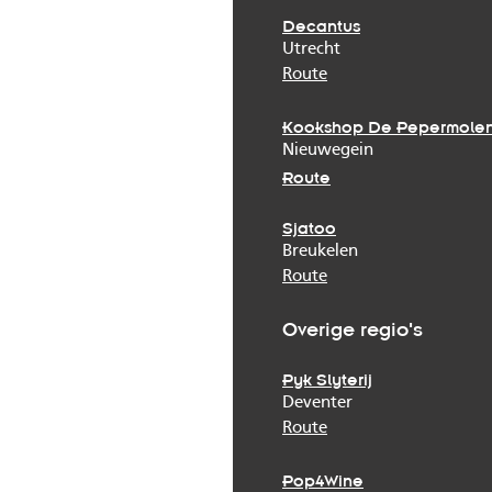
Decantus
Utrecht
Route
Kookshop De Pepermole
Nieuwegein
Route
Sjatoo
Breukelen
Route
Overige regio's
Pyk Slyterij
Deventer
Route
Pop4Wine