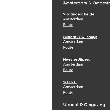
Amsterdam & Omgevi
Visaandeschelde
Amsterdam
Route
Bilderdijk Wijnhuys
Amsterdam
Route
Meesterslijpers
Amsterdam
Route
W.O.L.F.
Amsterdam
Route
Utrecht & Omgeving