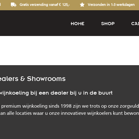
d
Gratis verzending vanaf € 125,-
Verzonden in 1-3 werkdagen
HOME
SHOP
CA
ealers & Showrooms
jnkoeling bij een dealer bij u in de buurt
premium wijnkoeling sinds 1998 zijn we trots op onze zorgvuldi
van alle locaties waar u onze innovatieve wijnkoelers kunt bewo