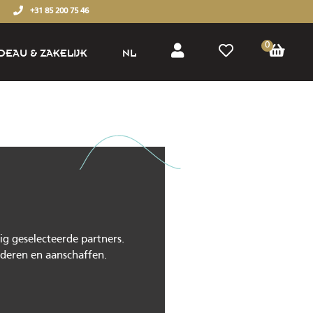
+31 85 200 75 46
0
DEAU & ZAKELIJK
NL
EN
g geselecteerde partners.
nderen en aanschaffen.