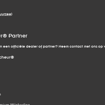
uurzee)
r® Partner
an een officiële dealer of partner? Neem contact met ons op
îcheur®
m